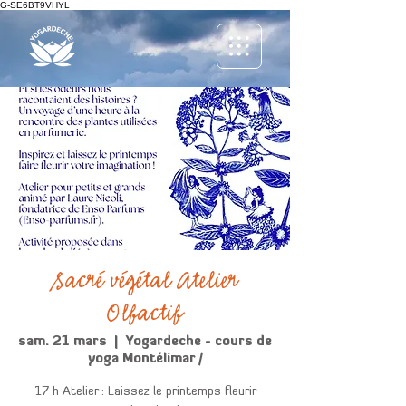
G-SE6BT9VHYL
Sacré végétal Atelier
Olfactif
sam. 21 mars
  |  
Yogardeche - cours de
yoga Montélimar /
17 h Atelier : Laissez le printemps fleurir