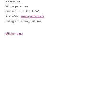
réservayion.
5€ par personne
Contact : 0634213152
Site Web : 
enso-parfums.fr
Instagram: enso_parfums
Afficher plus
Partager cet événement
Contactez-nous au :
06 46 41 07 55
inscrivez vous par mail: