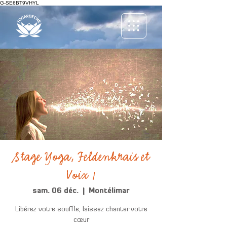
G-SE6BT9VHYL
Stage Yoga, Feldenkrais et
Voix 1
sam. 06 déc.
  |  
Montélimar
Libérez votre souffle, laissez chanter votre
cœur