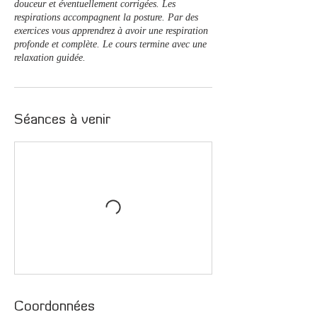
douceur et éventuellement corrigées. Les
i
respirations accompagnent la posture. Par des
a
exercices vous apprendrez à avoir une respiration
b
profonde et complète. Le cours termine avec une
l
relaxation guidée.
e
Séances à venir
Coordonnées