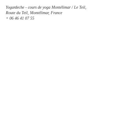
Yogardeche - cours de yoga Montélimar / Le Teil,
Route du Teil, Montélimar, France
+ 06 46 41 07 55
babelgambine@gmail.com
Contactez-nous au :
06 46 41 07 55
inscrivez vous par mail:
babelgambine@gmail.com