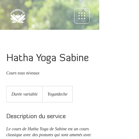
G-SE6BT9VHYL
Hatha Yoga Sabine
Cours tous niveaux
Durée variable
D
Yogardeche
u
r
é
Description du service
e
v
Le cours de Hatha Yoga de Sabine est un cours
a
classique avec des postures qui sont amenés avec
r