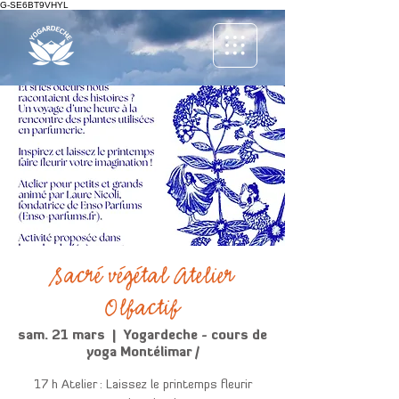
G-SE6BT9VHYL
Sacré végétal Atelier
Olfactif
sam. 21 mars
  |  
Yogardeche - cours de
yoga Montélimar /
17 h Atelier : Laissez le printemps fleurir