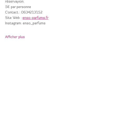
réservayion.
5€ par personne
Contact : 0634213152
Site Web : 
enso-parfums.fr
Instagram: enso_parfums
Afficher plus
Partager cet événement
Contactez-nous au :
06 46 41 07 55
inscrivez vous par mail: